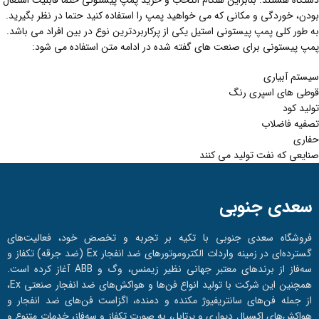
دستگاه هستند. بنابراین هنگام انتخاب و خرید پمپ پیستونی حتما قابلیت اشتعال
بودن، خوردگی و مکانی که می خواهید پمپ را استفاده کنید حتما در نظر بگیرید.
به طور کلی پمپ پیستونی استیل یکی از پرکاربردترین نوع در بین افراد می باشد.
پمپ پیستونی برای صنعت های گفته شده در ادامه متن استفاده می شود:
سیستم آبیاری
قوطی های اسپری رنگ
تولید کود
تصفیه فاضلاب
حفاری
صنایعی که نفت تولید می کنند
سعدی جنوبی
فروشگاه سعدی جنوبی با تکیه بر تجربه و تخصصَ خود، فعالیت‌های
گسترده‌ای در زمینه واردات الکتروموتورهای ضد انفجار Ex (ضد جرقه) تکفاز و
سه‌فاز از برندهای معتبر جهانی نظیر زیمنس، وگ و ABB آغاز کرده است.
همچنین این شرکت با تولید انواع فن‌ها و هواکش‌های ضد انفجار صنعتی Ex،
از جمله فن‌های سانتریفیوژ مکنده و دمنده، اگزاست فن‌های ضد انفجار و
هواکش‌های اکسیال دیواری و پرتابل، به صورت تکفاز و سه‌فاز، خدمات متنوع و