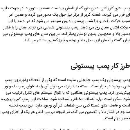
پمپ های کارواشی همان طور که از نامش پیداست همه پیستون ها در جهت دایره
ای قرار می گیرند. شفت گریز از مرکز نیز حول یک محور می گردد و همین امر
سبب حرکت رفت و برگشتی پیستون درون سیلندر می شود که در ادامه با این
حرکت انتقال سیال رخ می دهد. پمپ پیستونی شعاعی می تواند سیال را با فشار
بسیار بالا و همچنین بدون نوسان پمپاژ کند. در بین مدل های پمپ پیستونی می
توان گفت راندمان این مدل بالاتر بوده و نویز کمتری منتشر می کند.
طرز کار پمپ پیستونی
پمپ پیستونی یک پمپ جابجایی مثبت است که یکی از انعطاف پذیرترین پمپ
های موجود در بازار است. بسته به کاربرد، می توان آن را به عنوان پمپ یا موتور
پیکربندی کرد. پمپ پیستونی هنگامی که با انواع سیستم های کنترل ترکیب می
شود ممکن است برای اهداف مختلفی استفاده شود. ساخت این پمپ کمی پیچیده
است و فاصله های نسبتا کمی بین قطعات کار آن وجود دارد. این پمپ تخلیه
مداوم در فشار بالا را تضمین می کند، در نتیجه بررسی کامل هر یک از اجزای پمپ
بسیار مهم است.