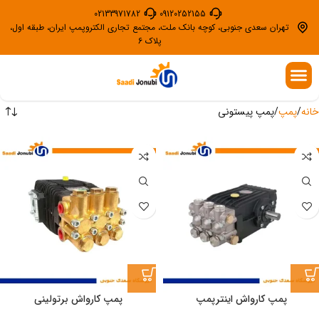
02133971782
09120252155
تهران سعدی جنوبی، کوچه بانک ملت، مجتمع تجاری الکتروپمپ ایران، طبقه اول،
پلاک 6
تماس با ما
الکتروموتور گیربکس دار
صفحه اصلی
موتور ویبره
فن صنعتی
خانه
پمپ
پمپ پیستونی
پمپ کارواش اینترپمپ
پمپ کارواش برتولینی