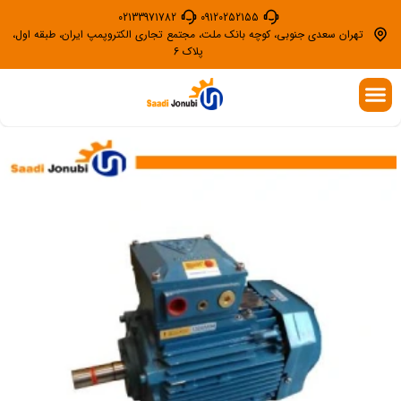
02133971782
09120252155
تهران سعدی جنوبی، کوچه بانک ملت، مجتمع تجاری الکتروپمپ ایران، طبقه اول،
پلاک 6