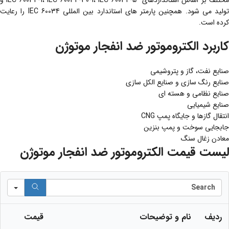
مختلف بر اساس استانداردهای IEC 60034-1، IEC 60034-30-1، IEC 60034-5 و
تولید می شود. همچنین پارمتر های استاندارد بین المللی IEC 60034 را رعایت
کرده است.
کاربرد الکتروموتور ضد انفجار موتوژن
صنایع نفت، گاز و پتروشیمی
صنایع رنگ سازی و صنایع الکل سازی
صنایع نظامی و هسته ای
صنایع شیمیایی
انتقال گازها و جایگاه پمپ CNG
جابجایی سوخت و پمپ بنزین
معادن زغال سنگ
لیست قیمت الکتروموتور ضد انفجار موتوژن
Search
ردیف
نام و توضیحات
قیمت