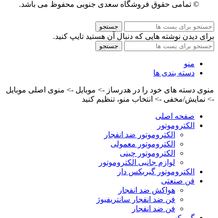
© تمامی حقوق فروشگاه سعدی جنوبی محفوظ می باشد.
جستجو
برای دیدن نوشته هایی که دنبال آن هستید تایپ کنید.
جستجو
منو
دسته بندی ها
منوی دسته های خود را در هدرساز -> موبایل -> منوی اصلی موبایل
-> نمایش/مخفی -> انتخاب منو، تنظیم کنید
صفحه اصلی
الکتروموتور
الکتروموتور ضد انفجار
الکتروموتور معمولی
الکتروموتور چینی
لوازم جانبی الکتروموتور
الکتروموتور گیربکس دار
فن صنعتی
هواکش ضد انفجار
فن ضد انفجار سانتریفیوژ
فن ضد انفجار
گیربکس