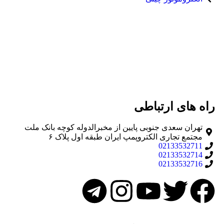
راه های ارتباطی
تهران سعدی جنوبی پایین از مخبرالدوله کوچه بانک ملت
مجتمع تجاری الکتروپمپ ایران طبقه اول پلاک ۶
02133532711
02133532714
02133532716