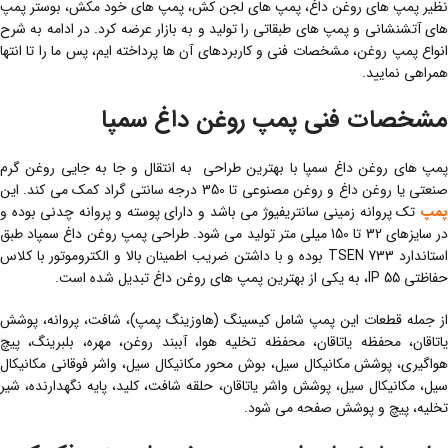
نظیر پمپ های روغن داغ، پمپ های لجن کش، پمپ های خود مکش، بوستر پمپ
های آتشنشانی و پمپ های طبقاتی را تولید و به بازار عرضه کرد. در ادامه به شرح
انواع پمپ روغن، مشخصات فنی و کاربردهای آن ها پرداخته ایم، پس ما را تا انتها
همراهی نمایید.
مشخصات فنی پمپ روغن داغ سمپا
پمپ های روغن داغ سمپا با بهترین طراحی به انتقال و جا به جایی روغن گرم
نعتی یا روغن داغ و روغن مصنوعی تا 350 درجه سانتی گراد کمک می کند. این
پمپ
تک پروانه زمینی سانتریفیوژ می باشد و دارای پوسته و پروانه چدنی بوده و
در سایزهای 32 تا 150 میلی متر تولید می شود. طراحی پمپ روغن داغ سمپاد طبق
استاندارد TSEN 733 بوده و با داشتن ضریب اطمینان بالا و الکتروموتور با کلاس
حفاظتی IP 55، به یکی از بهترین پمپ های روغن داغ تبدیل شده است.
از جمله قطعات این پمپ شامل کیسینگ (هاوزینگ پمپ)، شافت، پروانه، پوشش
یاتاقان، محفظه یاتاقان، محفظه تخلیه هوا، آببند روغن، مهره، بلبرینگ، پیچ
هواگیری، پوشش مکانیکال سیل، بوش محور مکانیکال سیل، واشر فوقانی مکانیکال
سیل، مکانیکال سیل، پوشش واشر یاتاقان، حلقه شافت، کلید، پایه نگهدارنده، شیر
تخلیه، پیچ و پوشش صفحه می شود.