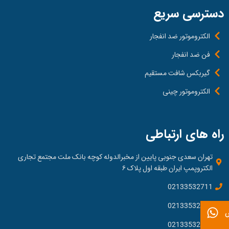
دسترسی سریع
الکتروموتور ضد انفجار
فن ضد انفجار
گیربکس شافت مستقیم
الکتروموتور چینی
راه های ارتباطی
تهران سعدی جنوبی پایین از مخبرالدوله کوچه بانک ملت مجتمع تجاری
الکتروپمپ ایران طبقه اول پلاک ۶
02133532711
02133532714
ش
02133532716