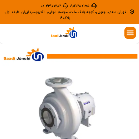
02133971782
09120252155
تهران سعدی جنوبی، کوچه بانک ملت، مجتمع تجاری الکتروپمپ ایران، طبقه اول،
پلاک 6