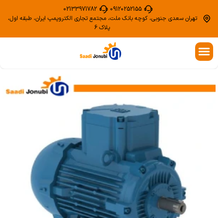
02133971782
09120252155
تهران سعدی جنوبی، کوچه بانک ملت، مجتمع تجاری الکتروپمپ ایران، طبقه اول،
پلاک 6
الکتروموتور گیربکس دار